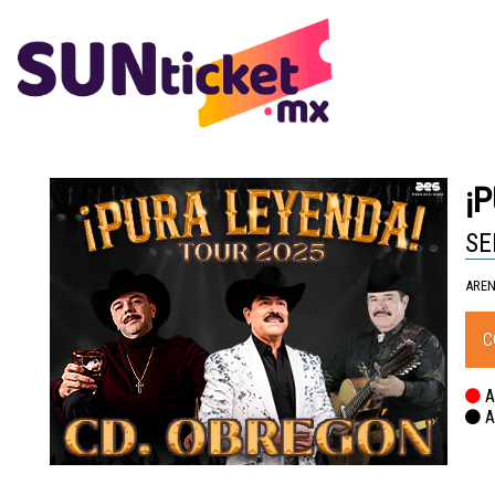
¡
SE
AREN
C
As
A